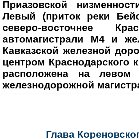
Приазовской низменност
Левый (приток реки Бейс
северо-восточнее Кр
автомагистрали М4 и же
Кавказской железной доро
центром Краснодарского к
расположена на л
евом 
железнодорожной магистр
Глава Кореновског