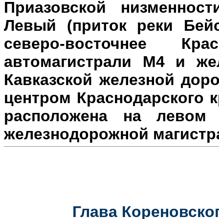
Приазовской низменност
Левый (приток реки Бейс
северо-восточнее Кр
автомагистрали М4 и же
Кавказской железной доро
центром Краснодарского к
расположена на л
евом 
железнодорожной магистр
Глава Кореновског