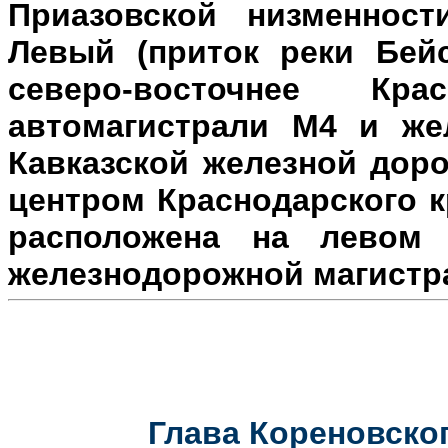
Приазовской низменност
Левый (приток реки Бейс
северо-восточнее Кр
автомагистрали М4 и же
Кавказской железной доро
центром Краснодарского к
расположена на л
евом 
железнодорожной магистр
Глава Кореновског