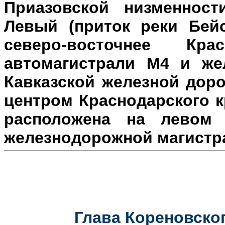
Приазовской низменност
Левый (приток реки Бейс
северо-восточнее Кр
автомагистрали М4 и же
Кавказской железной доро
центром Краснодарского к
расположена на л
евом 
железнодорожной магистр
Глава Кореновског