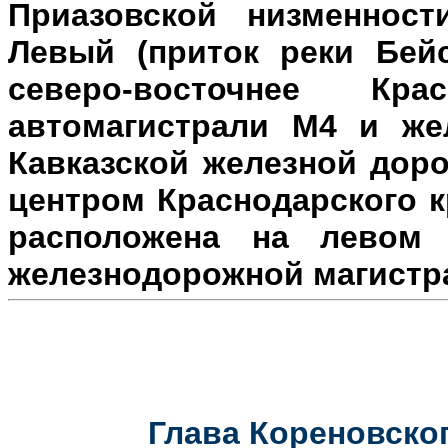
Приазовской низменност
Левый (приток реки Бейс
северо-восточнее Кр
автомагистрали М4 и же
Кавказской железной доро
центром Краснодарского к
расположена на л
евом 
железнодорожной магистр
Глава Кореновског