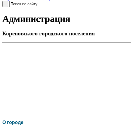
Администрация
Кореновского городского поселения
О го
роде