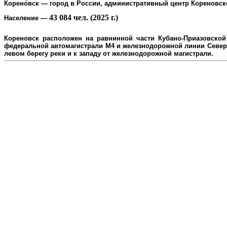
Корено́вск
— город в России, административный центр
Кореновск
43 084 чел. (2025 г.)
Население
—
Кореновск расположен на равнинной части Кубано-Приазовской 
федеральной автомагистрали М4 и железнодорожной линии Северо
л
евом берегу реки и к западу от железнодорожной магистрали.