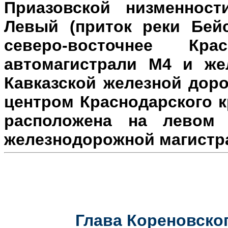
Приазовской низменност
Левый (приток реки Бейс
северо-восточнее Кр
автомагистрали М4 и же
Кавказской железной доро
центром Краснодарского к
расположена на л
евом 
железнодорожной магистр
Глава Кореновског