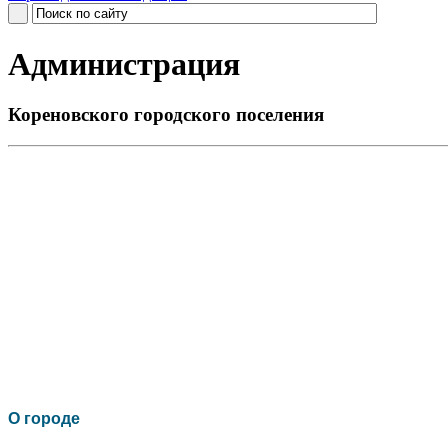
Администрация
Кореновского городского поселения
О го
роде