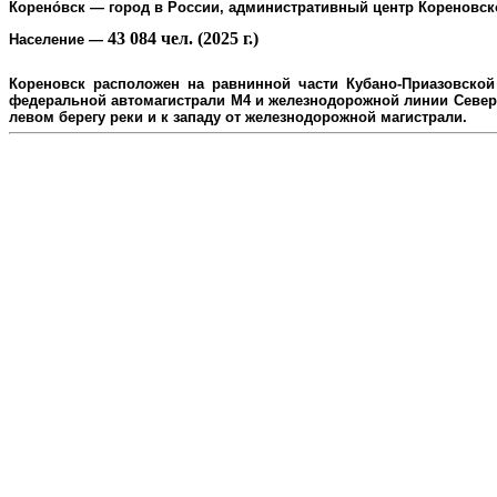
Корено́вск
— город в России, административный центр
Кореновск
43 084 чел. (2025 г.)
Население
—
Кореновск расположен на равнинной части Кубано-Приазовской 
федеральной автомагистрали М4 и железнодорожной линии Северо
л
евом берегу реки и к западу от железнодорожной магистрали.