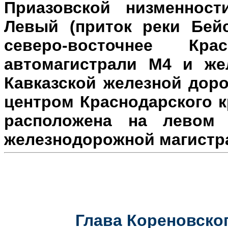
Приазовской низменност
Левый (приток реки Бейс
северо-восточнее Кр
автомагистрали М4 и же
Кавказской железной доро
центром Краснодарского к
расположена на л
евом 
железнодорожной магистр
Глава Кореновског