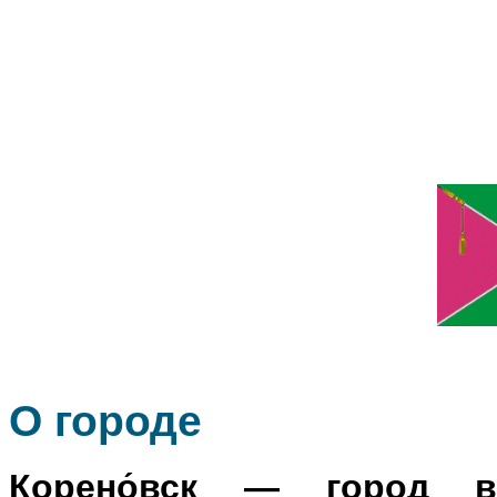
О го
роде
Корено́вск
— город в Р