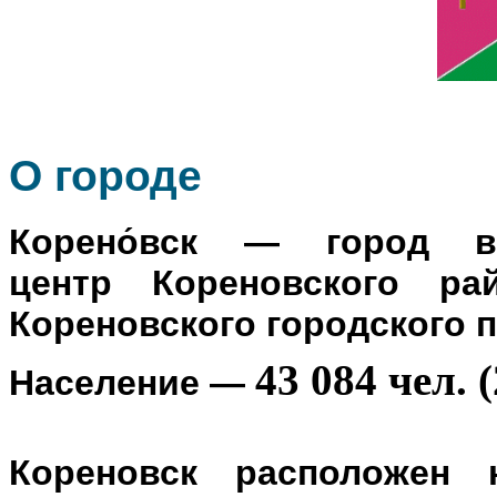
О го
роде
Корено́вск
— город в Р
центр
Кореновского ра
Кореновского городского 
43 084 чел. (
Население
—
Кореновск расположен 