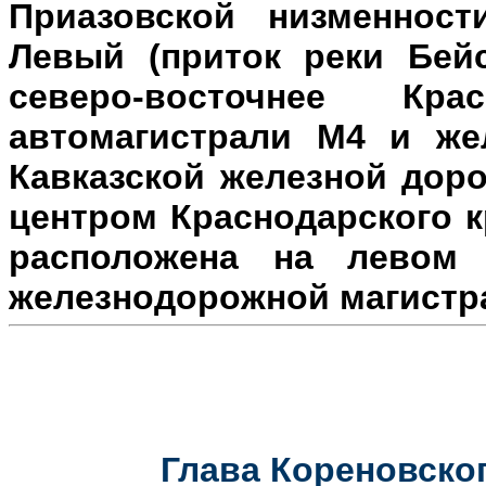
Приазовской низменност
Левый (приток реки Бейс
северо-восточнее Кр
автомагистрали М4 и же
Кавказской железной доро
центром Краснодарского к
расположена на л
евом 
железнодорожной магистр
Глава Кореновског