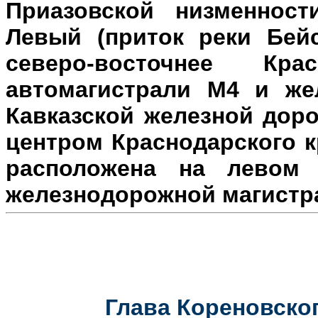
Приазовской низменност
Левый (приток реки Бейс
северо-восточнее Кр
автомагистрали М4 и же
Кавказской железной доро
центром Краснодарского к
расположена на л
евом 
железнодорожной магистр
Глава Кореновског