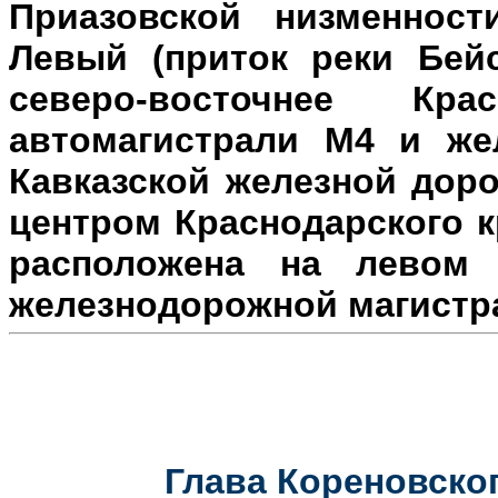
Приазовской низменност
Левый (приток реки Бейс
северо-восточнее Кр
автомагистрали М4 и же
Кавказской железной доро
центром Краснодарского к
расположена на л
евом 
железнодорожной магистр
Глава Кореновског