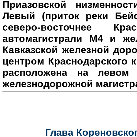
Приазовской низменност
Левый (приток реки Бейс
северо-восточнее Кр
автомагистрали М4 и же
Кавказской железной доро
центром Краснодарского к
расположена на л
евом 
железнодорожной магистр
Глава Кореновског