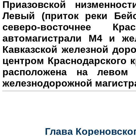
Приазовской низменност
Левый (приток реки Бейс
северо-восточнее Кр
автомагистрали М4 и же
Кавказской железной доро
центром Краснодарского к
расположена на л
евом 
железнодорожной магистр
Глава Кореновског