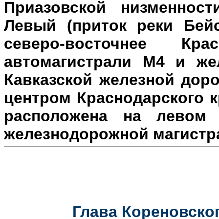
Приазовской низменност
Левый (приток реки Бейс
северо-восточнее Кр
автомагистрали М4 и же
Кавказской железной доро
центром Краснодарского к
расположена на л
евом 
железнодорожной магистр
Глава Кореновског