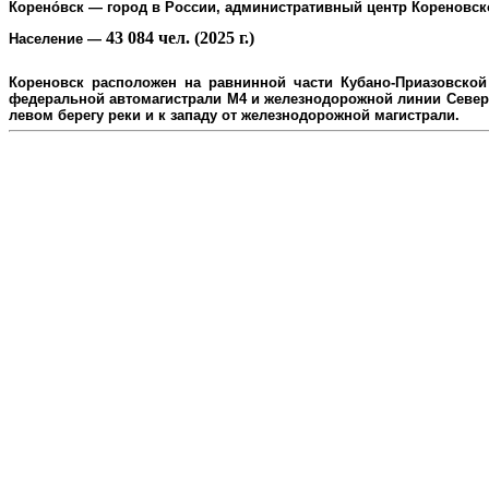
Корено́вск
— город в России, административный центр
Кореновск
43 084 чел. (2025 г.)
Население
—
Кореновск расположен на равнинной части Кубано-Приазовской 
федеральной автомагистрали М4 и железнодорожной линии Северо
л
евом берегу реки и к западу от железнодорожной магистрали.