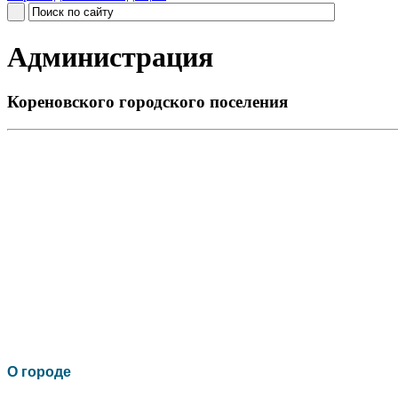
Администрация
Кореновского городского поселения
О го
роде