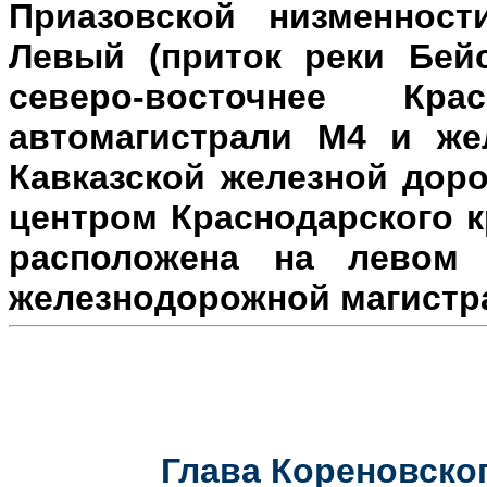
Приазовской низменност
Левый (приток реки Бейс
северо-восточнее Кр
автомагистрали М4 и же
Кавказской железной доро
центром Краснодарского к
расположена на л
евом 
железнодорожной магистр
Глава Кореновског