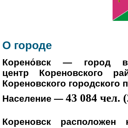
О го
роде
Корено́вск
— город в Р
центр
Кореновского ра
Кореновского городского 
43 084 чел. (
Население
—
Кореновск расположен 