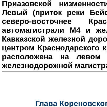
Приазовской низменност
Левый (приток реки Бейс
северо-восточнее Кр
автомагистрали М4 и же
Кавказской железной доро
центром Краснодарского к
расположена на л
евом 
железнодорожной магистр
Глава Кореновског