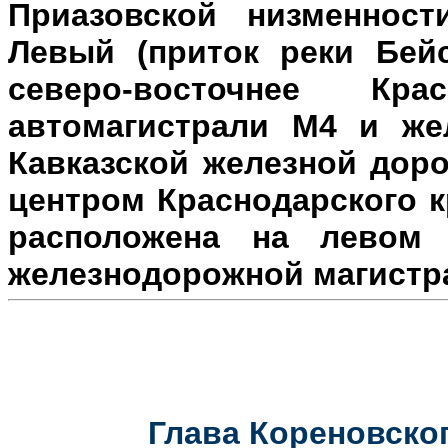
Приазовской низменност
Левый (приток реки Бейс
северо-восточнее Кр
автомагистрали М4 и же
Кавказской железной доро
центром Краснодарского к
расположена на л
евом 
железнодорожной магистр
Глава Кореновског