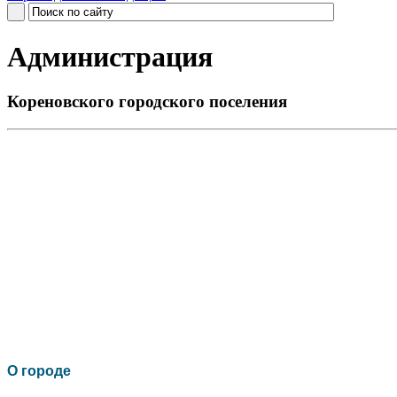
Администрация
Кореновского городского поселения
О го
роде