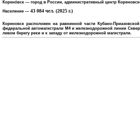
Корено́вск
— город в России, административный центр
Кореновск
43 084 чел. (2025 г.)
Население
—
Кореновск расположен на равнинной части Кубано-Приазовской 
федеральной автомагистрали М4 и железнодорожной линии Северо
л
евом берегу реки и к западу от железнодорожной магистрали.