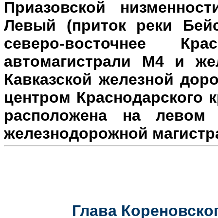
Приазовской низменност
Левый (приток реки Бейс
северо-восточнее Кр
автомагистрали М4 и же
Кавказской железной доро
центром Краснодарского к
расположена на л
евом 
железнодорожной магистр
Глава Кореновског