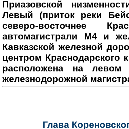
Приазовской низменност
Левый (приток реки Бейс
северо-восточнее Кр
автомагистрали М4 и же
Кавказской железной доро
центром Краснодарского к
расположена на л
евом 
железнодорожной магистр
Глава Кореновског