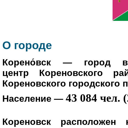
О го
роде
Корено́вск
— город в Р
центр
Кореновского ра
Кореновского городского 
43 084 чел. (
Население
—
Кореновск расположен 