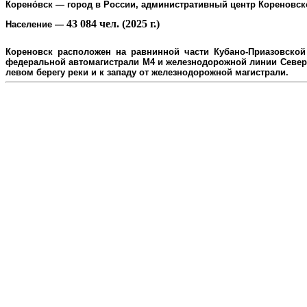
Корено́вск
— город в России, административный центр
Кореновск
43 084 чел. (2025 г.)
Население
—
Кореновск расположен на равнинной части Кубано-Приазовской 
федеральной автомагистрали М4 и железнодорожной линии Северо
л
евом берегу реки и к западу от железнодорожной магистрали.