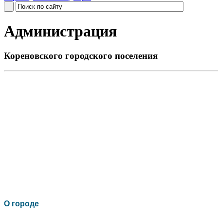
Администрация
Кореновского городского поселения
О го
роде