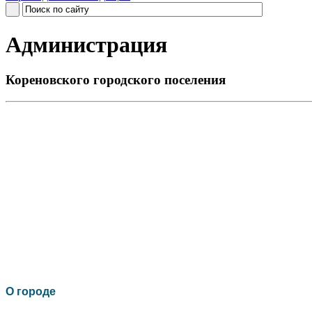
Администрация
Кореновского городского поселения
О го
роде