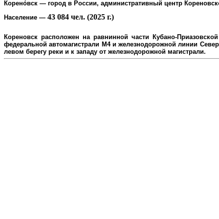
Корено́вск
— город в России, административный центр
Кореновск
43 084 чел. (2025 г.)
Население
—
Кореновск расположен на равнинной части Кубано-Приазовской 
федеральной автомагистрали М4 и железнодорожной линии Северо
л
евом берегу реки и к западу от железнодорожной магистрали.