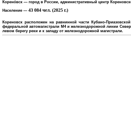
Корено́вск
— город в России, административный центр
Кореновск
43 084 чел. (2025 г.)
Население
—
Кореновск расположен на равнинной части Кубано-Приазовской 
федеральной автомагистрали М4 и железнодорожной линии Северо
л
евом берегу реки и к западу от железнодорожной магистрали.