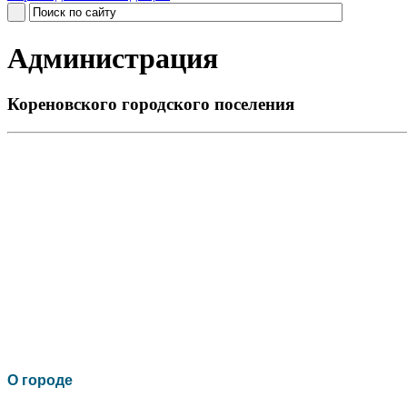
Администрация
Кореновского городского поселения
О го
роде