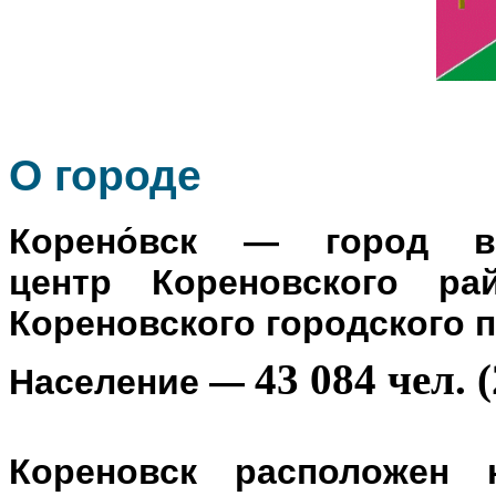
О го
роде
Корено́вск
— город в Р
центр
Кореновского ра
Кореновского городского 
43 084 чел. (
Население
—
Кореновск расположен 