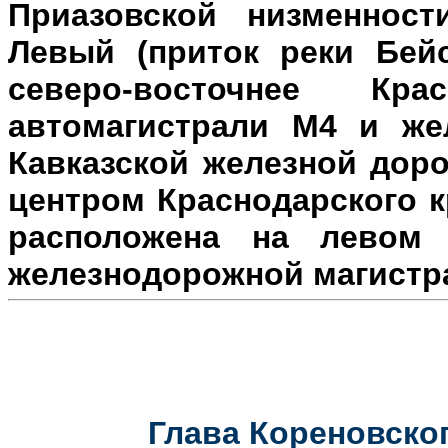
Приазовской низменност
Левый (приток реки Бейс
северо-восточнее Кр
автомагистрали М4 и же
Кавказской железной доро
центром Краснодарского к
расположена на л
евом 
железнодорожной магистр
Глава Кореновског