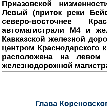
Приазовской низменност
Левый (приток реки Бейс
северо-восточнее Кр
автомагистрали М4 и же
Кавказской железной доро
центром Краснодарского к
расположена на л
евом 
железнодорожной магистр
Глава Кореновског