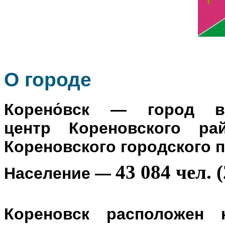
О го
роде
Корено́вск
— город в Р
центр
Кореновского ра
Кореновского городского 
43 084 чел. (
Население
—
Кореновск расположен 