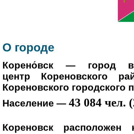
О го
роде
Корено́вск
— город в Р
центр
Кореновского ра
Кореновского городского 
43 084 чел. (
Население
—
Кореновск расположен 