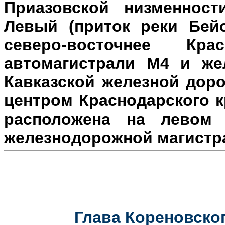
Приазовской низменност
Левый (приток реки Бейс
северо-восточнее Кр
автомагистрали М4 и же
Кавказской железной доро
центром Краснодарского к
расположена на л
евом 
железнодорожной магистр
Глава Кореновског