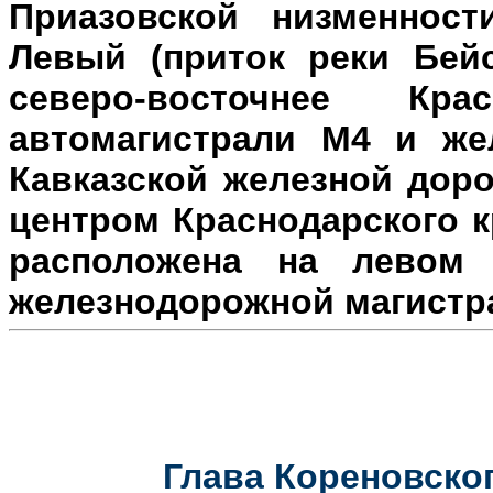
Приазовской низменност
Левый (приток реки Бейс
северо-восточнее Кр
автомагистрали М4 и же
Кавказской железной доро
центром Краснодарского к
расположена на л
евом 
железнодорожной магистр
Глава Кореновског