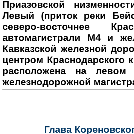
Приазовской низменност
Левый (приток реки Бейс
северо-восточнее Кр
автомагистрали М4 и же
Кавказской железной доро
центром Краснодарского к
расположена на л
евом 
железнодорожной магистр
Глава Кореновског