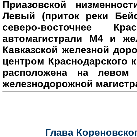
Приазовской низменност
Левый (приток реки Бейс
северо-восточнее Кр
автомагистрали М4 и же
Кавказской железной доро
центром Краснодарского к
расположена на л
евом 
железнодорожной магистр
Глава Кореновског