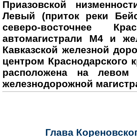
Приазовской низменност
Левый (приток реки Бейс
северо-восточнее Кр
автомагистрали М4 и же
Кавказской железной доро
центром Краснодарского к
расположена на л
евом 
железнодорожной магистр
Глава Кореновског