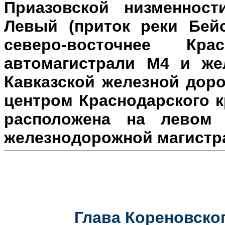
Приазовской низменност
Левый (приток реки Бейс
северо-восточнее Кр
автомагистрали М4 и же
Кавказской железной доро
центром Краснодарского к
расположена на л
евом 
железнодорожной магистр
Глава Кореновског