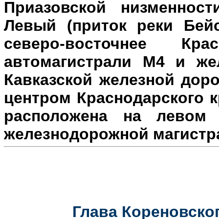
Приазовской низменност
Левый (приток реки Бейс
северо-восточнее Кр
автомагистрали М4 и же
Кавказской железной доро
центром Краснодарского к
расположена на л
евом 
железнодорожной магистр
Глава Кореновског