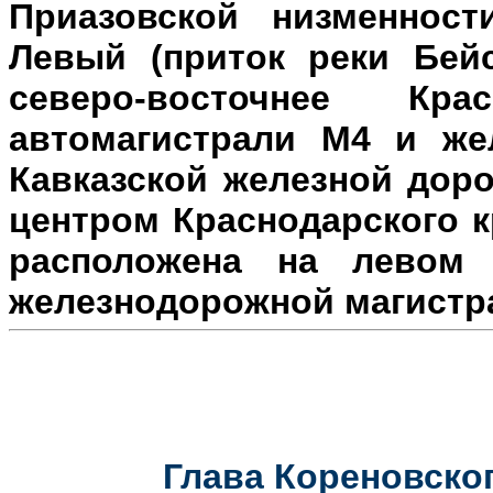
Приазовской низменност
Левый (приток реки Бейс
северо-восточнее Кр
автомагистрали М4 и же
Кавказской железной доро
центром Краснодарского к
расположена на л
евом 
железнодорожной магистр
Глава Кореновског