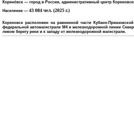
Корено́вск
— город в России, административный центр
Кореновск
43 084 чел. (2025 г.)
Население
—
Кореновск расположен на равнинной части Кубано-Приазовской 
федеральной автомагистрали М4 и железнодорожной линии Северо
л
евом берегу реки и к западу от железнодорожной магистрали.