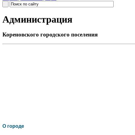
Администрация
Кореновского городского поселения
О го
роде