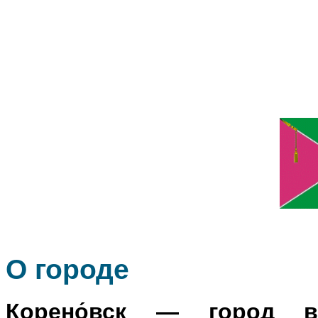
О го
роде
Корено́вск
— город в Р